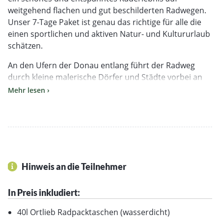
weitgehend flachen und gut beschilderten Radwegen.
Unser 7-Tage Paket ist genau das richtige für alle die
einen sportlichen und aktiven Natur- und Kultururlaub
schätzen.
An den Ufern der Donau entlang führt der Radweg
durch kleine malerische Dörfer und Städte vorbei an
unberührten Landschaften. Zahlreiche historische
Mehr lesen ›
Schlösser und romantische Burgen wollen bestaunt
werden. Ein Picknick am Donauufer bietet sich bei
schönem Wetter genauso an wie die Einkehr ein einer
der zahlreichen Tavernen und Gaststuben entlang des
Weges.
Hinweis an die Teilnehmer
Passau – Wien: 335 km
In Preis inkludiert:
VON WO SOLL ES LOSGEHEN?
40l Ortlieb Radpacktaschen (wasserdicht)