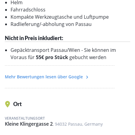
Helm
Starte in Passau: Passau Explorer (Kleine
Fahrradschloss
Klingergasse 2, 94032 Passau, Deutschland) Termin
Kompakte Werkzeugtasche und Luftpumpe
Erforderlich
Radlieferung/-abholung von Passau
Starte in Wien: Unser Shop ist 7 Tage die Woche
geöffnet
Nicht in Preis inkludiert:
Unser Paket inkludiert nicht nur 7 Tage Radmiete und
Gepäcktransport Passau/Wien - Sie können im
extra Zubehör wie Ortlieb Radtaschen sondern auch
Voraus für
55€ pro Stück
gebucht werden
den Radtransport (Einweg)
Nimm dir Zeit! Falls du die Fahrt länger als 7 Tage
Mehr Bewertungen lesen über Google
genießen möchtest, dann buche eine extra Tage für
20€ pro Tag
(40€ für E-bike).
Ort
FAHRRADSPEZIFIKATIONEN
VERANSTALTUNGSORT
Kleine Klingergasse 2
, 94032 Passau, Germany
Tourenrad:
2021 KTM Life Conquest – 30 Gänge